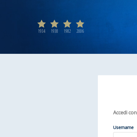
1934
1938
1982
2006
Accedi co
Username