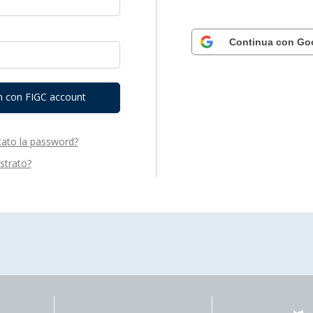
Continua con Go
n con FIGC account
cato la password?
strato?